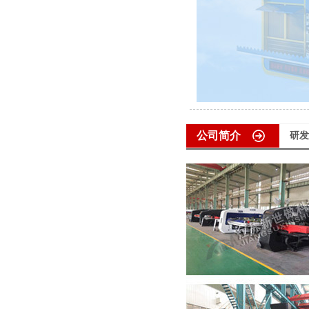
公司简介
研发