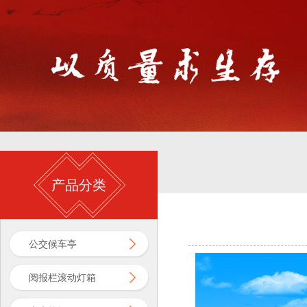
产品分类
公交候车亭
阅报栏滚动灯箱