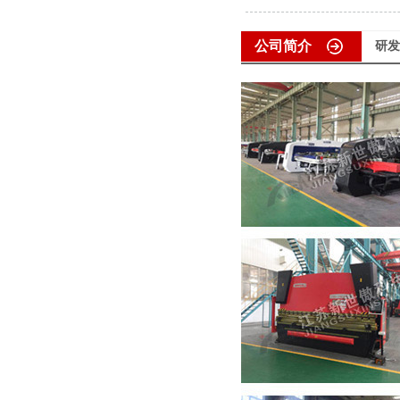
公司简介
研发