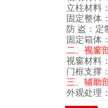
立柱材料：镀
固定整体：地
防 盗：定
固定箱体
二、视窗
视窗材料：
门框支撑
三、辅助
外观处理