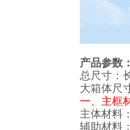
产品参数
总尺寸：长
大箱体尺寸：
一、主框
主体材料：
辅助材料：