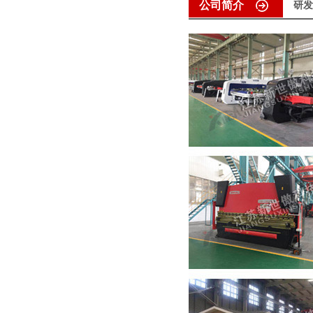
公司简介
研发